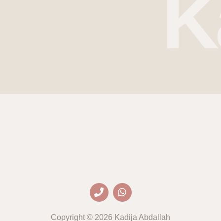
K
P
W
h
h
o
a
n
t
Copyright © 2026 Kadija Abdallah