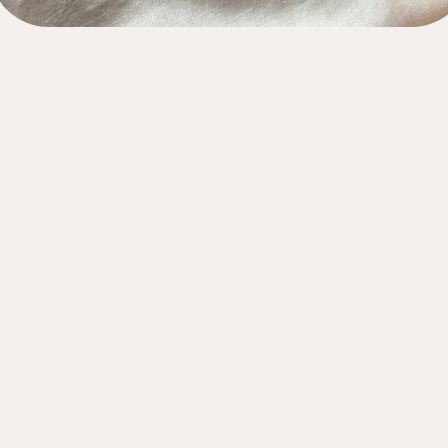
en, ihrer
enz und der
indung zu
t sie eine
g. Ich bin
bar, dass
ge Hebamme
r begleitet
e Kadija!