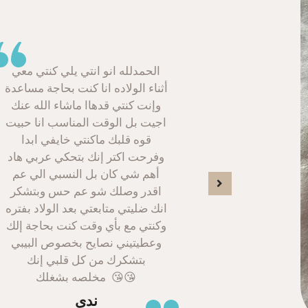
الحمدلله انو انتي يلي كنتي معي
Ich durfte Kadija
أثناء الولاده انا كنت بحاجة مساعدة
dritten Woch
وإنت كنتي قدهاا ماشاء الله عنك
kennenlernen und
اجيت بل الوقت المناسب انا حبيت
noch nie so gut 
قوه قلبك ماكنتي خايفي ابدا
gefühlt. Ihre sym
وفرحت اكتر إنك بتحكي عربي هاد
liebevolle und 
أهم شي كان بل النسبي الي عم
schafft sofor
اقدر وصلك شو عم حس وبتشكر
vertrauensvolle 
انك ضليتي متابعتي بعد الولاد بفتره
Sie nimmt sich vie
وكنتي مع بأي وقت كنت بحاجة إلك
zu und geht einf
وعطيتيني نصايح بخصوص البيبي
Fragen, Zweif
بتشكرك من كل قلبي إنك
Stillprobleme ein 
مخلصه بشغلك 😘😘
sich jederzeit
aufgehoben fühlt.
ندى