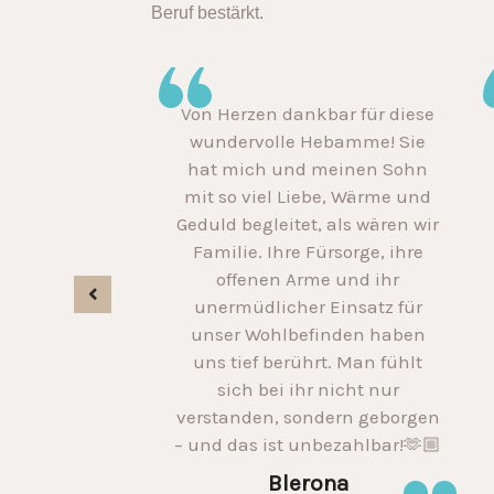
Beruf bestärkt.
خديجة حبيبتي 
Von Herzen dankbar für diese
قابلتني بتحب 
wundervolle Hebamme! Sie
hat mich und meinen Sohn
a💐🌷
mit so viel Liebe, Wärme und
Geduld begleitet, als wären wir
ن
Familie. Ihre Fürsorge, ihre
offenen Arme und ihr
unermüdlicher Einsatz für
unser Wohlbefinden haben
uns tief berührt. Man fühlt
sich bei ihr nicht nur
verstanden, sondern geborgen
– und das ist unbezahlbar!🫶🏼
Blerona